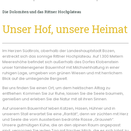
Die Dolomiten und das Rittner Hochplateau
Unser Hof, unsere Heimat
Im Herzen Südtirols, oberhalb der Landeshauptstadt Bozen,
erstreckt sich das sonnige Rittner Hochplateau. Auf 1.300 Metern
Meereshöhe befindet sich außerhalb des Dorfes Klobenstein
unser familieneigener Bauernhof mit Milchviehhaltung in einer
ruhigen Lage, umgeben von grünen Wiesen und mit herrlichem
Blick auf die umliegende Bergwelt.
Bei uns finden Sie einen Ort, um dem hektischen Alltag zu
entfliehen: Kommen Sie zur Ruhe, lassen Sie die Seele baumeln,
genießen und erleben Sie die Natur mit all ihren Sinnen.
Auf unserem Bauernhof leben Katzen, Hasen, Hühner und in
unserem Stall erwartet Sie eine „Rarität“, denn wir züchten mit Herz
und Seele die vom Aussterben bedrohte Rasse „Grauvieh“.
Unsere gutmütigen Kühe, die an den alpinen Raum angepasst
sind, versorgen Sie jeden Tag mit frischer Milch, die es sich lohnt zu