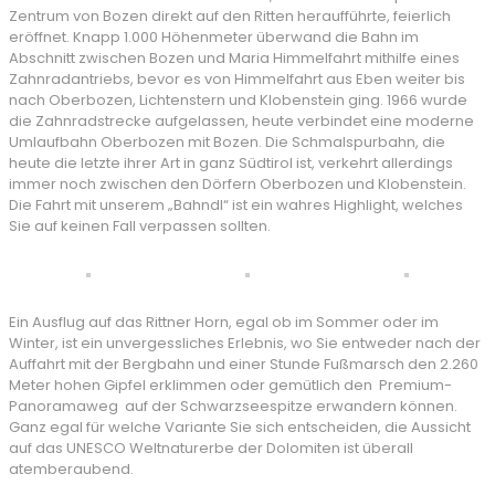
Zentrum von Bozen direkt auf den Ritten heraufführte, feierlich
eröffnet. Knapp 1.000 Höhenmeter überwand die Bahn im
Abschnitt zwischen Bozen und Maria Himmelfahrt mithilfe eines
Zahnradantriebs, bevor es von Himmelfahrt aus Eben weiter bis
nach Oberbozen, Lichtenstern und Klobenstein ging. 1966 wurde
die Zahnradstrecke aufgelassen, heute verbindet eine moderne
Umlaufbahn Oberbozen mit Bozen. Die Schmalspurbahn, die
heute die letzte ihrer Art in ganz Südtirol ist, verkehrt allerdings
immer noch zwischen den Dörfern Oberbozen und Klobenstein.
Die Fahrt mit unserem „Bahndl“ ist ein wahres Highlight, welches
Sie auf keinen Fall verpassen sollten.
Ein Ausflug auf das Rittner Horn, egal ob im Sommer oder im
Winter, ist ein unvergessliches Erlebnis, wo Sie entweder nach der
Auffahrt mit der Bergbahn und einer Stunde Fußmarsch den 2.260
Meter hohen Gipfel erklimmen oder gemütlich den Premium-
Panoramaweg auf der Schwarzseespitze erwandern können.
Ganz egal für welche Variante Sie sich entscheiden, die Aussicht
auf das UNESCO Weltnaturerbe der Dolomiten ist überall
atemberaubend.