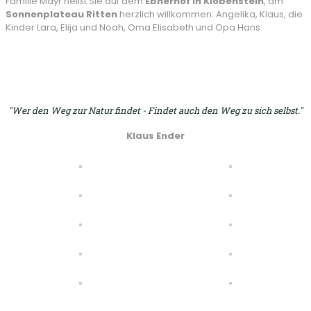
Familie Mayr heißt Sie auf dem
Ebnerhof in Klobenstein
, am
Sonnenplateau Ritten
herzlich willkommen: Angelika, Klaus, die
Kinder Lara, Elija und Noah, Oma Elisabeth und Opa Hans.
"Wer den Weg zur Natur findet - Findet auch den Weg zu sich selbst."
Klaus Ender