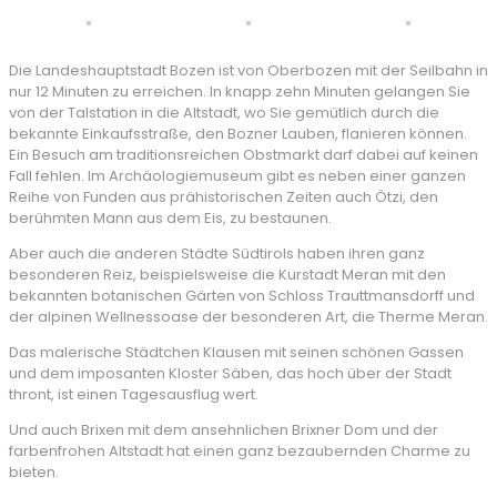
Die Landeshauptstadt Bozen ist von Oberbozen mit der Seilbahn in
nur 12 Minuten zu erreichen. In knapp zehn Minuten gelangen Sie
von der Talstation in die Altstadt, wo Sie gemütlich durch die
bekannte Einkaufsstraße, den Bozner Lauben, flanieren können.
Ein Besuch am traditionsreichen Obstmarkt darf dabei auf keinen
Fall fehlen. Im Archäologiemuseum gibt es neben einer ganzen
Reihe von Funden aus prähistorischen Zeiten auch Ötzi, den
berühmten Mann aus dem Eis, zu bestaunen.
Aber auch die anderen Städte Südtirols haben ihren ganz
besonderen Reiz, beispielsweise die Kurstadt Meran mit den
bekannten botanischen Gärten von Schloss Trauttmansdorff und
der alpinen Wellnessoase der besonderen Art, die Therme Meran.
Das malerische Städtchen Klausen mit seinen schönen Gassen
und dem imposanten Kloster Säben, das hoch über der Stadt
thront, ist einen Tagesausflug wert.
Und auch Brixen mit dem ansehnlichen Brixner Dom und der
farbenfrohen Altstadt hat einen ganz bezaubernden Charme zu
bieten.